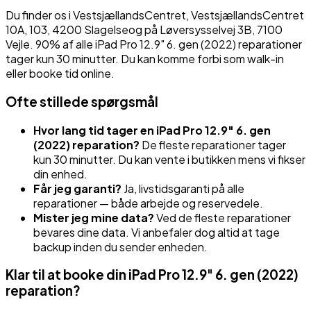
Du finder os i
VestsjællandsCentret
,
VestsjællandsCentret
10A, 103
,
4200
Slagelse
og på
Løversysselvej 3B
,
7100
Vejle
. 90% af alle
iPad Pro 12.9" 6. gen (2022)
reparationer
tager kun 30 minutter. Du kan komme forbi som walk-in
eller booke tid online.
Ofte stillede spørgsmål
Hvor lang tid tager en
iPad Pro 12.9" 6. gen
(2022)
reparation?
De fleste reparationer tager
kun 30 minutter. Du kan vente i butikken mens vi fikser
din enhed.
Får jeg garanti?
Ja, livstidsgaranti på alle
reparationer — både arbejde og reservedele.
Mister jeg mine data?
Ved de fleste reparationer
bevares dine data. Vi anbefaler dog altid at tage
backup inden du sender enheden.
Klar til at booke din
iPad Pro 12.9" 6. gen (2022)
reparation?