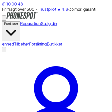
61 10 00 48
Fri fragt over 500,-
·
Trustpilot
★ 4.8
·
36 mdr. garanti
Reparation
Sælg din
Produkter
enhed
Tilbehør
Forsikring
Butikker