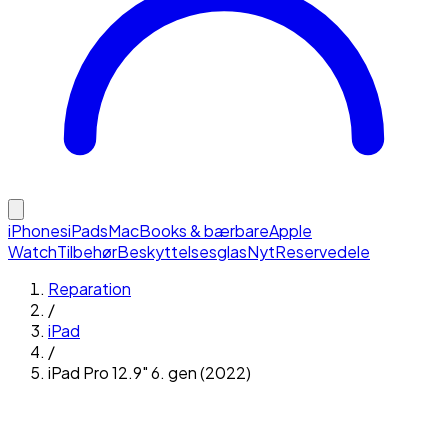
iPhones
iPads
MacBooks & bærbare
Apple
Watch
Tilbehør
Beskyttelsesglas
Nyt
Reservedele
Reparation
/
iPad
/
iPad Pro 12.9" 6. gen (2022)