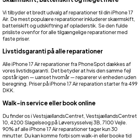
Vi tilbyder et bredt udvalg af reparationer til din
iPhone 17
Air
. De mest populære reparationer inkluderer skærmskift,
batteriskift og udskiftning af opladerstik. Se den fulde
prisliste ovenfor for alle tilgængelige reparationer med
faste priser.
Livstidsgaranti på alle reparationer
Alle
iPhone 17 Air
reparationer fra PhoneSpot dækkes af
vores livstidsgaranti. Det betyder at hvis den samme fejl
opstår igen — uanset hvornår — reparerer vi enheden uden
beregning.
Priser på iPhone 17 Air reparation starter fra 499
DKK.
Walk-in service eller book online
Du finder os i
VestsjællandsCentret
,
VestsjællandsCentret
10
,
4200
Slagelse
og på
Løversysselvej 3B
,
7100
Vejle
.
90% af alle
iPhone 17 Air
reparationer tager kun 30
minutter. Du kan komme forbi som walk-in eller booke tid