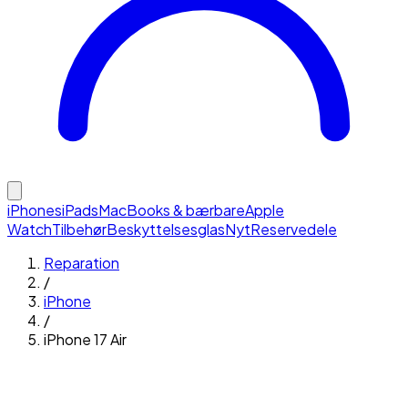
iPhones
iPads
MacBooks & bærbare
Apple
Watch
Tilbehør
Beskyttelsesglas
Nyt
Reservedele
Reparation
/
iPhone
/
iPhone 17 Air