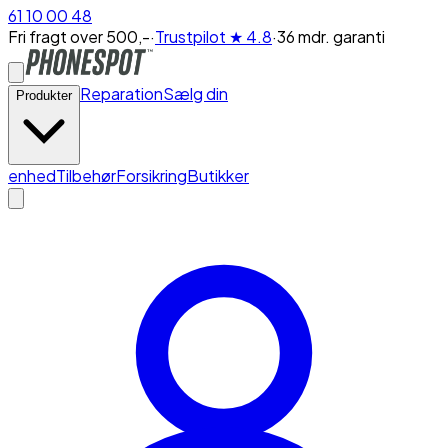
61 10 00 48
Fri fragt over 500,-
·
Trustpilot
★ 4.8
·
36 mdr. garanti
Reparation
Sælg din
Produkter
enhed
Tilbehør
Forsikring
Butikker