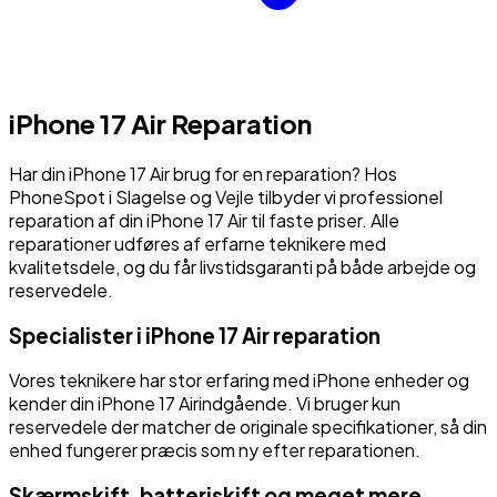
iPhone 17 Air
Reparation
Har din
iPhone 17 Air
brug for en reparation? Hos
PhoneSpot i Slagelse og Vejle tilbyder vi professionel
reparation af din
iPhone 17 Air
til faste priser. Alle
reparationer udføres af erfarne teknikere med
kvalitetsdele, og du får livstidsgaranti på både arbejde og
reservedele.
Specialister i
iPhone 17 Air
reparation
Vores teknikere har stor erfaring med
iPhone
enheder og
kender din
iPhone 17 Air
indgående. Vi bruger kun
reservedele der matcher de originale specifikationer, så din
enhed fungerer præcis som ny efter reparationen.
Skærmskift, batteriskift og meget mere