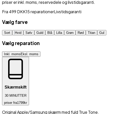
priser er inkl. moms, reservedele og livstidsgaranti.
Fra
499
DKK
15
reparationer
Livstidsgaranti
Vælg farve
Sort
Hvid
Sølv
Guld
Blå
Lilla
Grøn
Rød
Titan
Gul
Vælg reparation
Inkl. moms
Eksl. moms
Skærmskift
30
MINUTTER
priser fra
1799
kr
Original Apple/Samsung skærm med fuld True Tone.