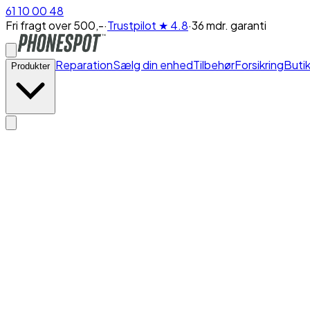
61 10 00 48
Fri fragt over 500,-
·
Trustpilot
★ 4.8
·
36 mdr. garanti
Reparation
Sælg din enhed
Tilbehør
Forsikring
Buti
Produkter