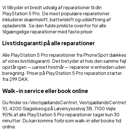
Vi tilbyder et bredt udvalg af reparationer til din
PlayStation 5 Pro
. De mest populære reparationer
inkluderer skærmskift, batteriskift og udskiftning af
opladerstik. Se den fulde prisliste ovenfor for alle
tilgængelige reparationer med faste priser.
Livstidsgaranti på alle reparationer
Alle
PlayStation 5 Pro
reparationer fra PhoneSpot dækkes
af vores livstidsgaranti. Det betyder at hvis den samme fejl
opstår igen — uanset hvornår — reparerer vi enheden uden
beregning.
Priser på PlayStation 5 Pro reparation starter
fra 299 DKK.
Walk-in service eller book online
Du finder os i
VestsjællandsCentret
,
VestsjællandsCentret
10
,
4200
Slagelse
og på
Løversysselvej 3B
,
7100
Vejle
.
90% af alle
PlayStation 5 Pro
reparationer tager kun 30
minutter. Du kan komme forbi som walk-in eller booke tid
online.