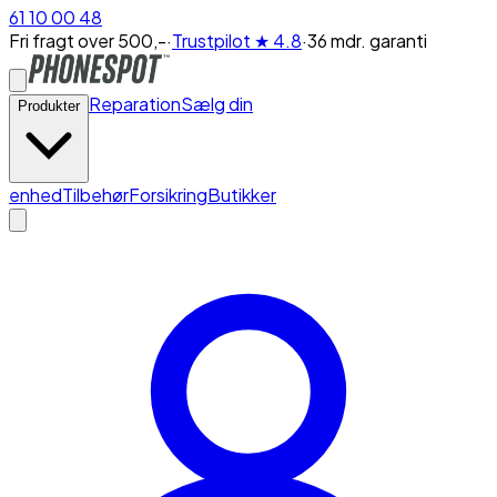
61 10 00 48
Fri fragt over 500,-
·
Trustpilot
★ 4.8
·
36 mdr. garanti
Reparation
Sælg din
Produkter
enhed
Tilbehør
Forsikring
Butikker