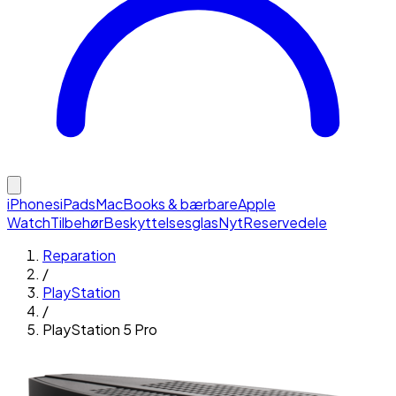
iPhones
iPads
MacBooks & bærbare
Apple
Watch
Tilbehør
Beskyttelsesglas
Nyt
Reservedele
Reparation
/
PlayStation
/
PlayStation 5 Pro