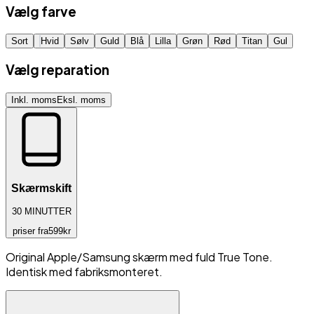
Vælg farve
Sort
Hvid
Sølv
Guld
Blå
Lilla
Grøn
Rød
Titan
Gul
Vælg reparation
Inkl. moms
Eksl. moms
Skærmskift
30
MINUTTER
priser fra
599
kr
Original Apple/Samsung skærm med fuld True Tone.
Identisk med fabriksmonteret.