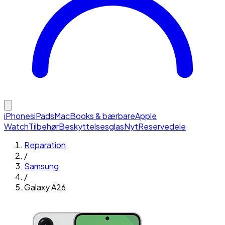
iPhones
iPads
MacBooks & bærbare
Apple
Watch
Tilbehør
Beskyttelsesglas
Nyt
Reservedele
Reparation
/
Samsung
/
Galaxy A26