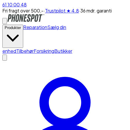
61 10 00 48
Fri fragt over 500,-
·
Trustpilot
★ 4.8
·
36 mdr. garanti
Reparation
Sælg din
Produkter
enhed
Tilbehør
Forsikring
Butikker