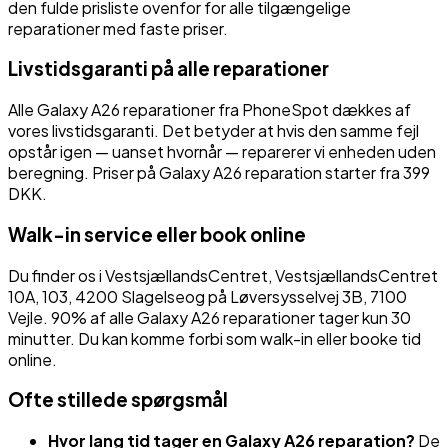
den fulde prisliste ovenfor for alle tilgængelige
reparationer med faste priser.
Livstidsgaranti på alle reparationer
Alle
Galaxy A26
reparationer fra PhoneSpot dækkes af
vores livstidsgaranti. Det betyder at hvis den samme fejl
opstår igen — uanset hvornår — reparerer vi enheden uden
beregning.
Priser på Galaxy A26 reparation starter fra 399
DKK.
Walk-in service eller book online
Du finder os i
VestsjællandsCentret
,
VestsjællandsCentret
10A, 103
,
4200
Slagelse
og på
Løversysselvej 3B
,
7100
Vejle
. 90% af alle
Galaxy A26
reparationer tager kun 30
minutter. Du kan komme forbi som walk-in eller booke tid
online.
Ofte stillede spørgsmål
Hvor lang tid tager en
Galaxy A26
reparation?
De