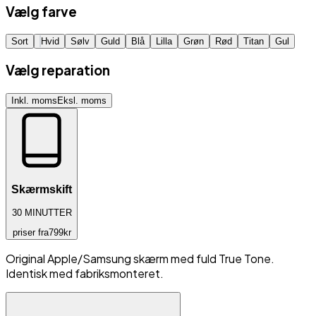
Vælg farve
Sort
Hvid
Sølv
Guld
Blå
Lilla
Grøn
Rød
Titan
Gul
Vælg reparation
Inkl. moms
Eksl. moms
Skærmskift
30
MINUTTER
priser fra
799
kr
Original Apple/Samsung skærm med fuld True Tone.
Identisk med fabriksmonteret.