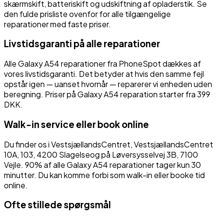
skærmskift, batteriskift og udskiftning af opladerstik. Se
den fulde prisliste ovenfor for alle tilgængelige
reparationer med faste priser.
Livstidsgaranti på alle reparationer
Alle
Galaxy A54
reparationer fra PhoneSpot dækkes af
vores livstidsgaranti. Det betyder at hvis den samme fejl
opstår igen — uanset hvornår — reparerer vi enheden uden
beregning.
Priser på Galaxy A54 reparation starter fra 399
DKK.
Walk-in service eller book online
Du finder os i
VestsjællandsCentret
,
VestsjællandsCentret
10A, 103
,
4200
Slagelse
og på
Løversysselvej 3B
,
7100
Vejle
. 90% af alle
Galaxy A54
reparationer tager kun 30
minutter. Du kan komme forbi som walk-in eller booke tid
online.
Ofte stillede spørgsmål