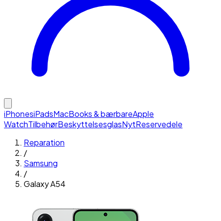
iPhones
iPads
MacBooks & bærbare
Apple
Watch
Tilbehør
Beskyttelsesglas
Nyt
Reservedele
Reparation
/
Samsung
/
Galaxy A54