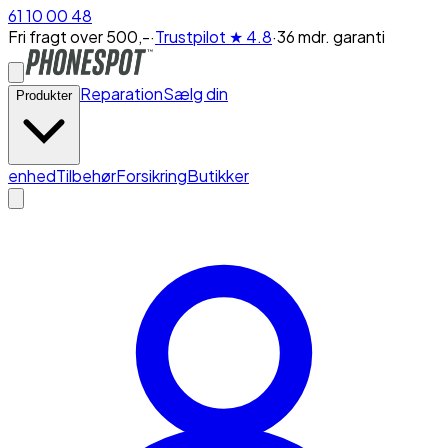
61 10 00 48
Fri fragt over 500,-
·
Trustpilot
★ 4.8
·
36 mdr. garanti
Reparation
Sælg din
Produkter
enhed
Tilbehør
Forsikring
Butikker