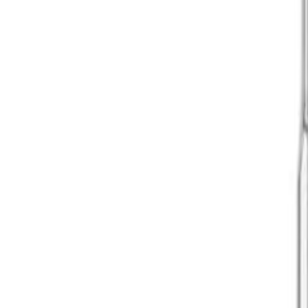
61 10 00 48
Fri fragt over 500,-
·
Trustpilot
★ 4.8
·
36 mdr. garanti
Reparation
Sælg din enhed
Tilbehør
Forsikring
Buti
Produkter