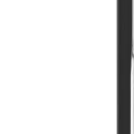
61 10 00 48
Fri fragt over 500,-
·
Trustpilot
★ 4.8
·
36 mdr. garanti
Reparation
Sælg din enhed
Tilbehør
Forsikring
Buti
Produkter