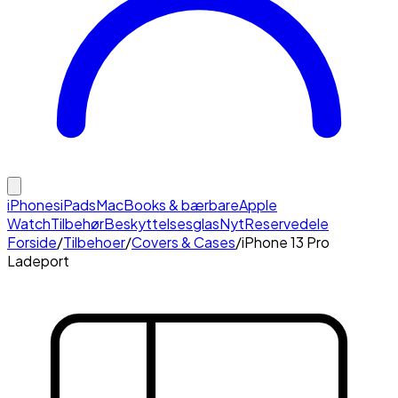
iPhones
iPads
MacBooks & bærbare
Apple
Watch
Tilbehør
Beskyttelsesglas
Nyt
Reservedele
Forside
/
Tilbehoer
/
Covers & Cases
/
iPhone 13 Pro
Ladeport