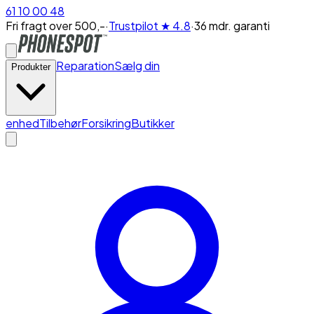
61 10 00 48
Fri fragt over 500,-
·
Trustpilot
★ 4.8
·
36 mdr. garanti
Reparation
Sælg din
Produkter
enhed
Tilbehør
Forsikring
Butikker