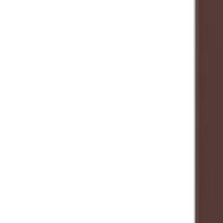
61 10 00 48
Fri fragt over 500,-
·
Trustpilot
★ 4.8
·
36 mdr. garanti
Reparation
Sælg din enhed
Tilbehør
Forsikring
Buti
Produkter